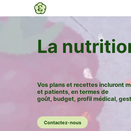
Se rendre au contenu
Actualités
La nutriti
Vos plans et recettes incluront 
et patients, en termes de
goût
,
budget
,
profil médical
,
ges
Contactez-nous