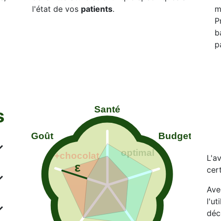
l'état de vos
patients
.
m
P
b
p
s
L'av
cer
Ave
l'ut
déc