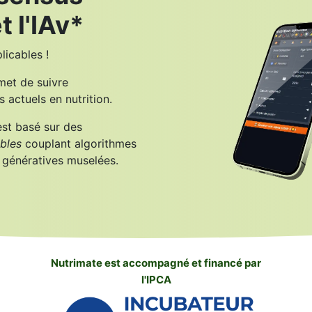
 l'IAv*​
licables !
met de suivre
actuels en nutrition.
st basé sur des
ables
couplant algorithmes
A génératives muselées.
Nutrimate est accompagné et financé par
l'IPCA