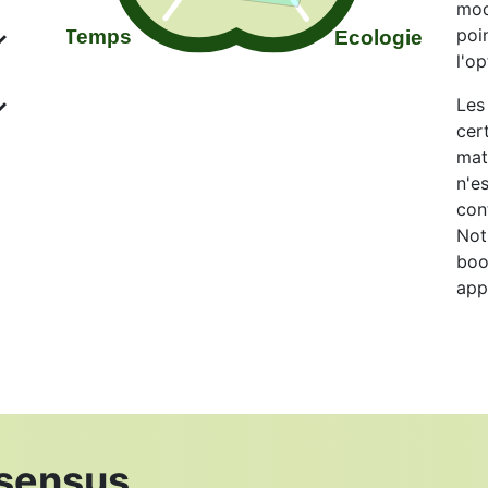
mod
poi
l'o
Les
cer
mat
n'e
con
Not
boo
app
nsensus