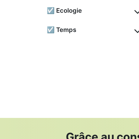
☑ Ecologie
☑ Temps
Grâce au co